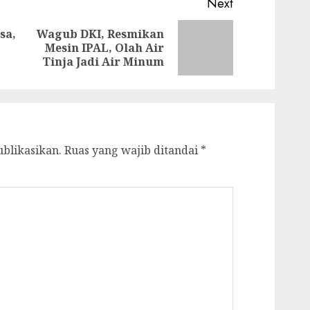
Next
sa,
Wagub DKI, Resmikan
Previous
Next
Mesin IPAL, Olah Air
post:
post:
Tinja Jadi Air Minum
ublikasikan.
Ruas yang wajib ditandai
*