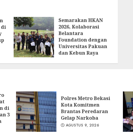
Semarakan HKAN
an
2026, Kolaborasi
 di
Belantara
y
Foundation dengan
up
Universitas Pakuan
dan Kebun Raya
Bogor Edukasi
Generasi Muda
Jepang Lewat
Pendataan Fauna-
Flora di Kebun Raya
Bogor
ro
Polres Metro Bekasi
AGUSTUS 3, 2026
at
Kota Komitmen
n di
Brantas Peredaran
an 3
Gelap Narkoba
n
AGUSTUS 9, 2026