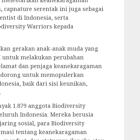
t melestarikan keanekaragaman
tu, capnature serentak ini juga sebagai
tist di Indonesia, serta
iversity Warriors kepada
akan gerakan anak-anak muda yang
TI untuk melakukan perubahan
yelamat dan penjaga keanekaragaman
 didorong untuk memopulerkan
nesia, baik dari sisi keunikan,
.
nyak 1.879 anggota Biodiversity
seluruh Indonesia. Mereka berusia
jaring sosial, para Biodiversity
ormasi tentang keanekaragaman