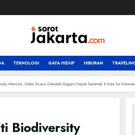
GA
TEKNOLOGI
GAYA HIDUP
HIBURAN
TRAVELIN
ersity Warriors, Gelar Acara Geledah Ragam Hayati Serentak 8 Kota Se Indones
i Biodiversity