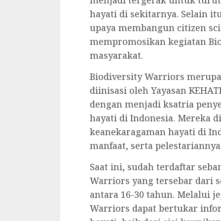
menjadi tergerak untuk turu
hayati di sekitarnya. Selain i
upaya membangun citizen scien
mempromosikan kegiatan Biod
masyarakat.
Biodiversity Warriors merup
diinisasi oleh Yayasan KEHA
dengan menjadi ksatria pen
hayati di Indonesia. Mereka
keanekaragaman hayati di Indo
manfaat, serta pelestariannya
Saat ini, sudah terdaftar seba
Warriors yang tersebar dari 
antara 16-30 tahun. Melalui je
Warriors dapat bertukar inf