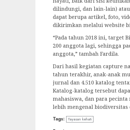
hayati, baik dari sisi keunika
dilindungi, dan lain-lain) at
dapat berupa artikel, foto, vi
dikirimkan melalui website bi
“Pada tahun 2018 ini, target 
200 anggota lagi, sehingga pa
anggota,” tambah Fardila.
Dari hasil kegiatan capture n
tahun terakhir, anak-anak mu
jurnal dan 4.510 katalog ten
Katalog-katalog tersebut dap
mahasiswa, dan para pecinta 
lebih mengenal biodiversitas 
Tags:
Yayasan kehati