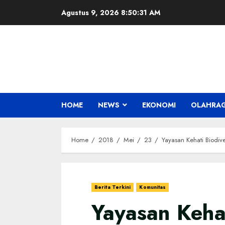
Skip
Agustus 9, 2026
8:50:32 AM
to
content
HOME
NEWS
EKONOMI
OLAHRA
Home
2018
Mei
23
Yayasan Kehati Biodiv
Berita Terkini
Komunitas
Yayasan Kehat