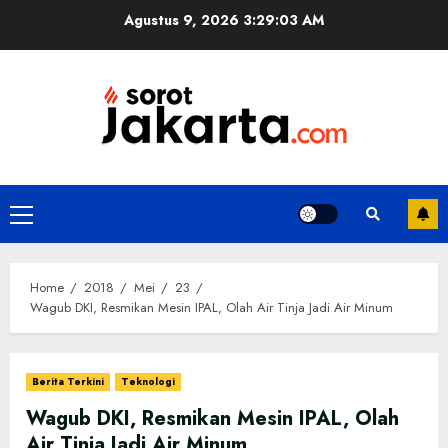
Skip
Agustus 9, 2026
3:29:03 AM
to
content
Primary
Menu
Home
2018
Mei
23
Wagub DKI, Resmikan Mesin IPAL, Olah Air Tinja Jadi Air Minum
Berita Terkini
Teknologi
Wagub DKI, Resmikan Mesin IPAL, Olah
Air Tinja Jadi Air Minum