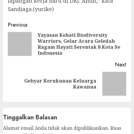
lapangan kerja baru di DKI. Amin,” kata
Sandiaga.(yurike)
Continue
Previous
Reading
Yayasan Kehati Biodiversity
Warriors, Gelar Acara Geledah
Pre
Ragam Hayati Serentak 8 Kota Se
pos
Indonesia
Next
Gebyar Kerukunan Keluarga
Next
Kawanua
post:
Tinggalkan Balasan
Alamat email Anda tidak akan dipublikasikan.
Ruas