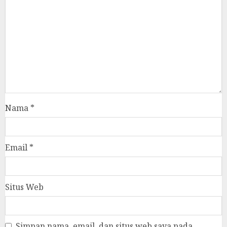
Nama
*
Email
*
Situs Web
Simpan nama, email, dan situs web saya pada