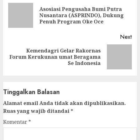
Reading
Asosiasi Pengusaha Bumi Putra
Pre
Nusantara (ASPRINDO), Dukung
pos
Penuh Program Oke Oce
Next
Kemendagri Gelar Rakornas
Next
Forum Kerukunan umat Beragama
post:
Se Indonesia
Tinggalkan Balasan
Alamat email Anda tidak akan dipublikasikan.
Ruas yang wajib ditandai
*
Komentar
*