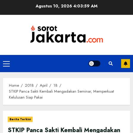
Skip
Agustus 10, 2026
4:03:59 AM
to
content
Primary
Menu
Home
2018
April
18
STKIP Panca Sakti Kembali Mengadakan Seminar, Memperkuat
Kelulusan Siap Pakai
Berita Terkini
STKIP Panca Sakti Kembali Mengadakan