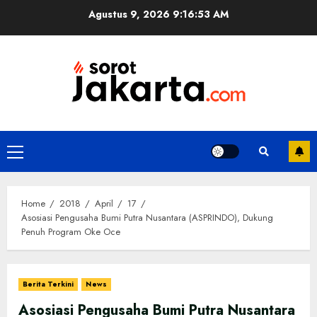
Skip
Agustus 9, 2026
9:16:54 AM
to
content
Primary
Menu
Home
2018
April
17
Asosiasi Pengusaha Bumi Putra Nusantara (ASPRINDO), Dukung
Penuh Program Oke Oce
Berita Terkini
News
Asosiasi Pengusaha Bumi Putra Nusantara