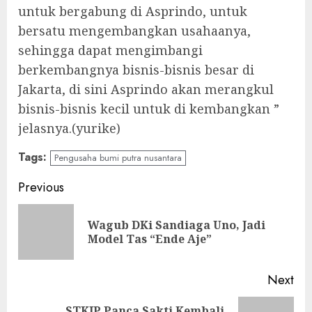
untuk bergabung di Asprindo, untuk
bersatu mengembangkan usahaanya,
sehingga dapat mengimbangi
berkembangnya bisnis-bisnis besar di
Jakarta, di sini Asprindo akan merangkul
bisnis-bisnis kecil untuk di kembangkan ”
jelasnya.(yurike)
Tags:
Pengusaha bumi putra nusantara
Continue
Previous
Reading
Wagub DKi Sandiaga Uno, Jadi
Pre
Model Tas “Ende Aje”
pos
Next
STKIP Panca Sakti Kembali