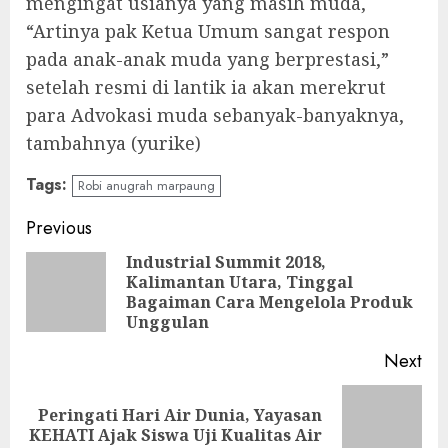
mengingat usianya yang masih muda,
“Artinya pak Ketua Umum sangat respon
pada anak-anak muda yang berprestasi,”
setelah resmi di lantik ia akan merekrut
para Advokasi muda sebanyak-banyaknya,
tambahnya (yurike)
Tags:
Robi anugrah marpaung
Continue
Previous
Reading
Industrial Summit 2018,
Kalimantan Utara, Tinggal
Pre
Bagaiman Cara Mengelola Produk
pos
Unggulan
Next
Peringati Hari Air Dunia, Yayasan
Next
KEHATI Ajak Siswa Uji Kualitas Air
post: