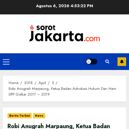
Skip
Agustus 6, 2026
4:53:22 PM
to
content
Primary
Menu
Home
2018
April
5
Robi Anugrah Marpaung, Ketua Badan Advokasi Hukum Dan Ham
DPP Golkar 2017 – 2019
Berita Terkini
News
Robi Anugrah Marpaung, Ketua Badan