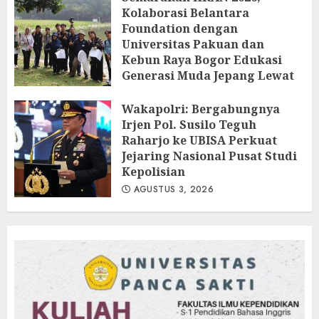
Kolaborasi Belantara
Foundation dengan
Universitas Pakuan dan
Kebun Raya Bogor Edukasi
Generasi Muda Jepang Lewat
Pendataan Fauna-Flora di
Kebun Raya Bogor
Wakapolri: Bergabungnya
Irjen Pol. Susilo Teguh
AGUSTUS 3, 2026
Raharjo ke UBISA Perkuat
Jejaring Nasional Pusat Studi
Kepolisian
AGUSTUS 3, 2026