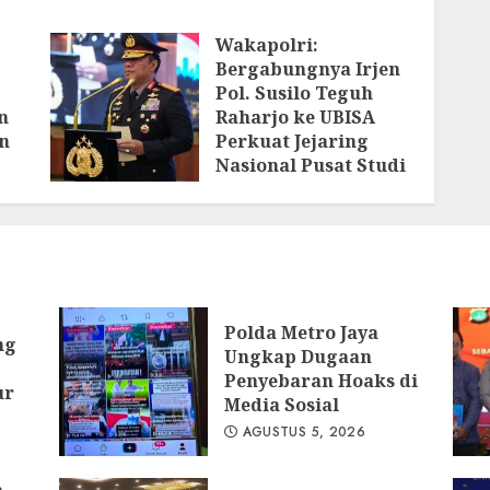
Wakapolri:
Bergabungnya Irjen
Pol. Susilo Teguh
n
Raharjo ke UBISA
n
Perkuat Jejaring
Nasional Pusat Studi
Kepolisian
AGUSTUS 3, 2026
ya
Polda Metro Jaya
ng
Ungkap Dugaan
Penyebaran Hoaks di
ur
Media Sosial
AGUSTUS 5, 2026