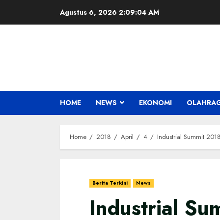
Skip
Agustus 6, 2026
2:09:05 AM
to
content
HOME
NEWS
EKONOMI
OLAHRA
Home
2018
April
4
Industrial Summit 201
Berita Terkini
News
Industrial Su