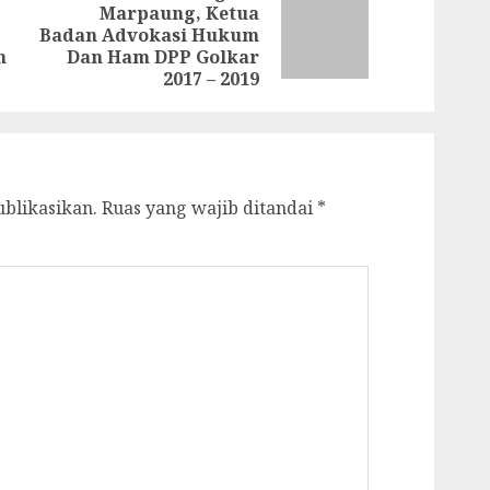
Marpaung, Ketua
Previous
Next
Badan Advokasi Hukum
post:
post:
h
Dan Ham DPP Golkar
2017 – 2019
ublikasikan.
Ruas yang wajib ditandai
*