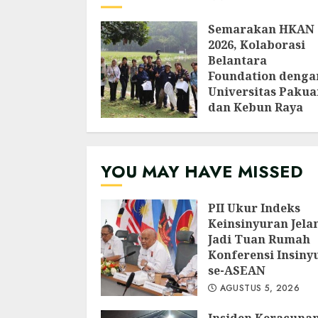
Semarakan HKAN
2026, Kolaborasi
Belantara
Foundation denga
Universitas Pakua
dan Kebun Raya
Bogor Edukasi
Generasi Muda
Jepang Lewat
YOU MAY HAVE MISSED
Pendataan Fauna-
Flora di Kebun Ra
Bogor
PII Ukur Indeks
AGUSTUS 3, 2026
Keinsinyuran Jela
Jadi Tuan Rumah
Konferensi Insiny
se-ASEAN
AGUSTUS 5, 2026