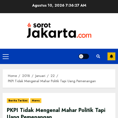
Skip
Agustus 10, 2026
7:36:27 AM
to
content
Primary
Menu
Home
2018
Januari
22
PKPI Tidak Mengenal Mahar Politik Tapi Uang Pemenangan
Berita Terkini
News
PKPI Tidak Mengenal Mahar Politik Tapi
Uang Pemenangan