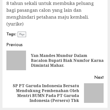
8 tahun sekali untuk membuka peluang
bagi pasangan calon yang lain dan
menghindari petahana maju kembali.
(yurike)
Tags:
Pkpi
Continue
Previous
Reading
Yan Mandes Mundur Dalam
Pre
Bacalon Bupati Biak Numfor Karna
pos
Dimintai Mahar.
Next
SP PT Garuda Indonesia Bersatu
Mendukung Pembenahan Oleh
Next
Mentri BUMN Pada PT Garuda
post:
Indonesia (Persero) Tbk