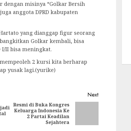
 dengan misinya “Golkar Bersih
g juga anggota DPRD kabupaten
Hartato yang dianggap figur seorang
ngkitkan Golkar kembali, bisa
I/II bisa meningkat.
i mempeoleh 2 kursi kita berharap
ap yusak lagi.(yurike)
Next
Resmi di Buka Kongres
jadi
Keluarga Indonesia Ke
Previous
Next
tal
2 Partai Keadilan
post:
post:
Sejahtera