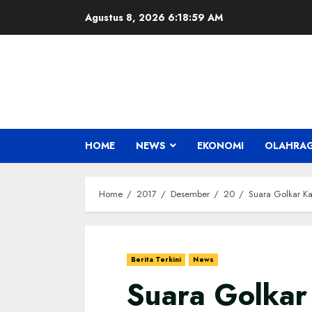
Skip
Agustus 8, 2026
6:19:00 AM
to
content
HOME
NEWS
EKONOMI
OLAHRA
Home
2017
Desember
20
Suara Golkar Ka
Berita Terkini
News
Suara Golkar