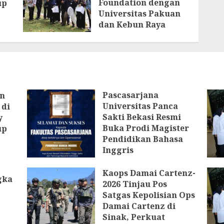
Foundation dengan
up
Universitas Pakuan
dan Kebun Raya
Bogor Edukasi
Generasi Muda
Jepang Lewat
Pendataan Fauna-
Flora di Kebun Raya
Bogor
Pascasarjana
an
AGUSTUS 3, 2026
Universitas Panca
 di
Sakti Bekasi Resmi
y
Buka Prodi Magister
up
Pendidikan Bahasa
Inggris
AGUSTUS 6, 2026
Kaops Damai Cartenz-
gka
2026 Tinjau Pos
Satgas Kepolisian Ops
Damai Cartenz di
Sinak, Perkuat