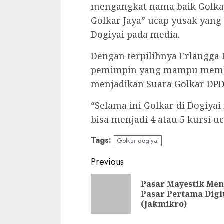
mengangkat nama baik Golkar
Golkar Jaya” ucap yusak yan
Dogiyai pada media.
Dengan terpilihnya Erlangga 
pemimpin yang mampu memba
menjadikan Suara Golkar DPD 
“Selama ini Golkar di Dogiya
bisa menjadi 4 atau 5 kursi uc
Tags:
Golkar dogiyai
Continue
Previous
Reading
Pasar Mayestik Men
Pasar Pertama Digi
(Jakmikro)