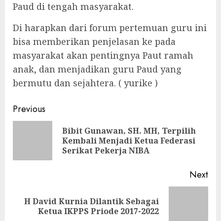
Paud di tengah masyarakat.
Di harapkan dari forum pertemuan guru ini
bisa memberikan penjelasan ke pada
masyarakat akan pentingnya Paut ramah
anak, dan menjadikan guru Paud yang
bermutu dan sejahtera. ( yurike )
Continue
Previous
Reading
Bibit Gunawan, SH. MH, Terpilih
Pre
Kembali Menjadi Ketua Federasi
pos
Serikat Pekerja NIBA
Next
H David Kurnia Dilantik Sebagai
Next
Ketua IKPPS Priode 2017-2022
post: