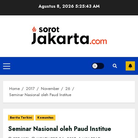
Skip
Agustus 8, 2026
5:25:43 AM
to
content
Primary
Menu
Home
2017
November
26
Seminar Nasional oleh Paud Institue
Berita Terkini
Komunitas
Seminar Nasional oleh Paud Institue