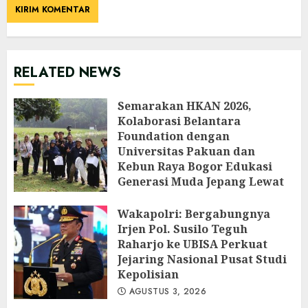
RELATED NEWS
Semarakan HKAN 2026,
Kolaborasi Belantara
Foundation dengan
Universitas Pakuan dan
Kebun Raya Bogor Edukasi
Generasi Muda Jepang Lewat
Pendataan Fauna-Flora di
Kebun Raya Bogor
Wakapolri: Bergabungnya
Irjen Pol. Susilo Teguh
AGUSTUS 3, 2026
Raharjo ke UBISA Perkuat
Jejaring Nasional Pusat Studi
Kepolisian
AGUSTUS 3, 2026