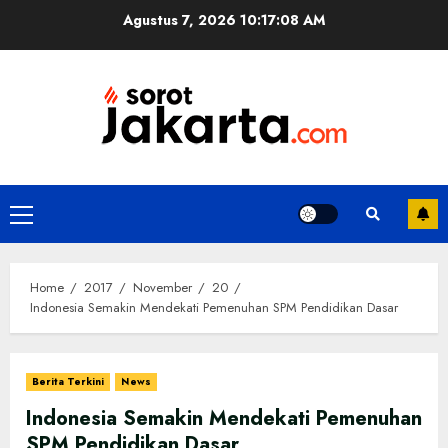
Skip
Agustus 7, 2026
10:17:09 AM
to
content
Primary
Menu
Home
2017
November
20
Indonesia Semakin Mendekati Pemenuhan SPM Pendidikan Dasar
Berita Terkini
News
Indonesia Semakin Mendekati Pemenuhan
SPM Pendidikan Dasar