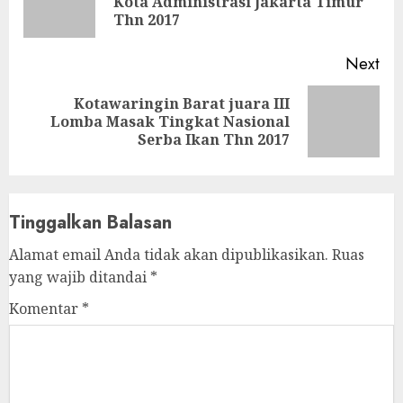
Kota Administrasi Jakarta Timur
pos
Thn 2017
Next
Kotawaringin Barat juara III
Next
Lomba Masak Tingkat Nasional
post:
Serba Ikan Thn 2017
Tinggalkan Balasan
Alamat email Anda tidak akan dipublikasikan.
Ruas
yang wajib ditandai
*
Komentar
*