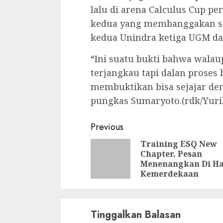
lalu di arena Calculus Cup p
kedua yang membanggakan set
kedua Unindra ketiga UGM da
“Ini suatu bukti bahwa wala
terjangkau tapi dalan proses 
membuktikan bisa sejajar den
pungkas Sumaryoto.(rdk/Yuri
Continue
Previous
Reading
Training ESQ New
Chapter, Pesan
Menenangkan Di Ha
Kemerdekaan
Tinggalkan Balasan