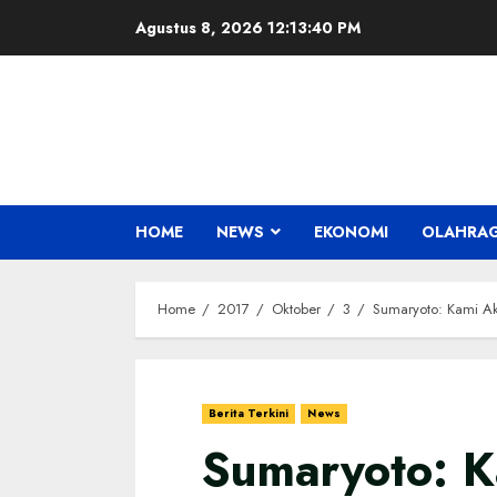
Skip
Agustus 8, 2026
12:13:41 PM
to
content
HOME
NEWS
EKONOMI
OLAHRA
Home
2017
Oktober
3
Sumaryoto: Kami Ak
Berita Terkini
News
Sumaryoto: 