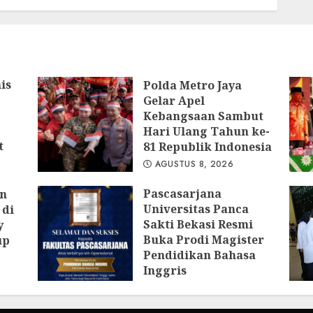
Bogor Edukasi
Generasi Muda
Jepang Lewat
Pendataan Fauna-
Flora di Kebun Raya
Bogor
is
Polda Metro Jaya
AGUSTUS 3, 2026
Gelar Apel
Kebangsaan Sambut
Hari Ulang Tahun ke-
t
81 Republik Indonesia
AGUSTUS 8, 2026
Pascasarjana
an
Universitas Panca
 di
Sakti Bekasi Resmi
y
Buka Prodi Magister
up
Pendidikan Bahasa
Inggris
AGUSTUS 6, 2026