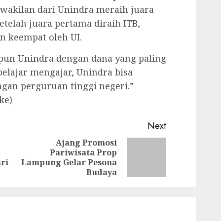
erwakilan dari Unindra meraih juara
elah juara pertama diraih ITB,
n keempat oleh UI.
upun Unindra dengan dana yang paling
belajar mengajar, Unindra bisa
gan perguruan tinggi negeri.”
ke)
Next
Ajang Promosi
Pariwisata Prop
Previous
Next
ri
Lampung Gelar Pesona
post:
post:
Budaya