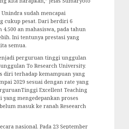
ang kita harapkan,” jelas Sumaryoto
n Unindra sudah mencapai
cukup pesat. Dari berdiri 6
n 4.500 an mahasiswa, pada tahun
bih. Ini tentunya prestasi yang
ita semua.
njadi perguruan tinggi unggulan
 unggulan To Research University.
s diri terhadap kemampuan yang
ampai 2029 sesuai dengan rate yang
PerguruanTinggi Excellent Teaching
ggi yang mengedepankan proses
ebelum masuk ke ranah Reseearch
secara nasional. Pada 23 September