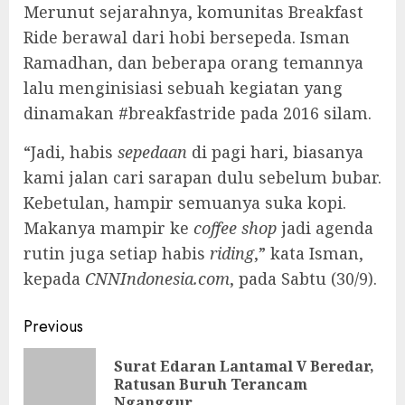
Merunut sejarahnya, komunitas Breakfast
Ride berawal dari hobi bersepeda. Isman
Ramadhan, dan beberapa orang temannya
lalu menginisiasi sebuah kegiatan yang
dinamakan #breakfastride pada 2016 silam.
“Jadi, habis
sepedaan
di pagi hari, biasanya
kami jalan cari sarapan dulu sebelum bubar.
Kebetulan, hampir semuanya suka kopi.
Makanya mampir ke
coffee shop
jadi agenda
rutin juga setiap habis
riding
,” kata Isman,
kepada
CNNIndonesia.com
, pada Sabtu (30/9).
Continue
Previous
Reading
Surat Edaran Lantamal V Beredar,
Pre
Ratusan Buruh Terancam
pos
Nganggur