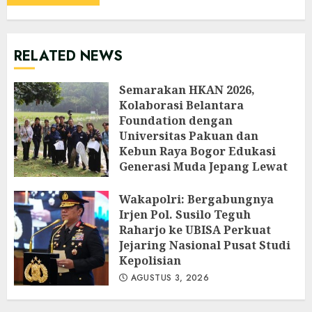
RELATED NEWS
Semarakan HKAN 2026,
Kolaborasi Belantara
Foundation dengan
Universitas Pakuan dan
Kebun Raya Bogor Edukasi
Generasi Muda Jepang Lewat
Pendataan Fauna-Flora di
Kebun Raya Bogor
Wakapolri: Bergabungnya
Irjen Pol. Susilo Teguh
AGUSTUS 3, 2026
Raharjo ke UBISA Perkuat
Jejaring Nasional Pusat Studi
Kepolisian
AGUSTUS 3, 2026