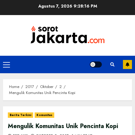
Skip
Agustus 7, 2026
9:28:16 PM
to
content
Primary
Menu
Home
2017
Oktober
2
Mengulik Komunitas Unik Pencinta Kopi
Berita Terkini
Komunitas
Mengulik Komunitas Unik Pencinta Kopi