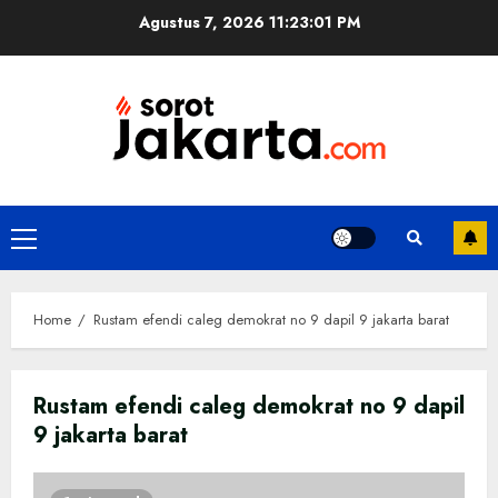
Skip
Agustus 7, 2026
11:23:01 PM
to
content
Primary
Menu
Home
Rustam efendi caleg demokrat no 9 dapil 9 jakarta barat
Rustam efendi caleg demokrat no 9 dapil
9 jakarta barat