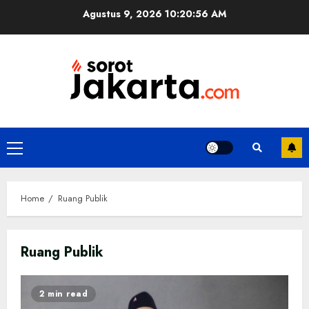
Skip
Agustus 9, 2026
10:20:56 AM
to
content
Primary
Menu
Home
Ruang Publik
Ruang Publik
2 min read