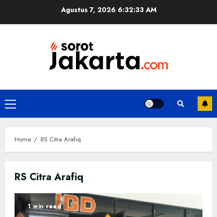
Skip
Agustus 7, 2026
6:32:33 AM
to
content
Primary
Menu
Home
RS Citra Arafiq
RS Citra Arafiq
1 min read