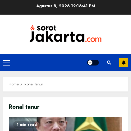
Skip
Agustus 8, 2026
12:16:41 PM
to
content
Primary
Menu
Home
Ronal tanur
Ronal tanur
1 min read