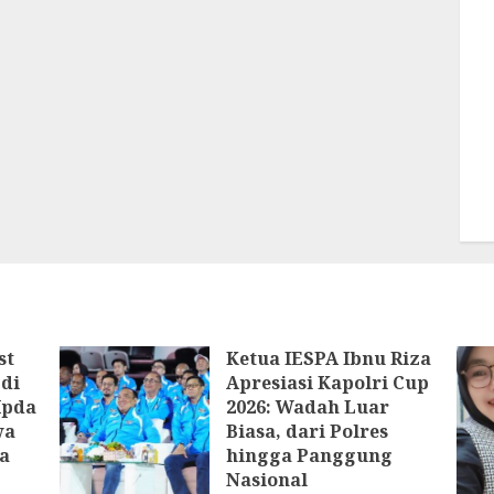
st
Ketua IESPA Ibnu Riza
di
Apresiasi Kapolri Cup
Ipda
2026: Wadah Luar
wa
Biasa, dari Polres
a
hingga Panggung
Nasional