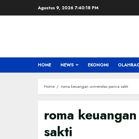
Skip
Agustus 9, 2026
7:40:18 PM
to
content
HOME
NEWS
EKONOMI
OLAHRA
Home
roma keuangan universitas panca sakti
roma keuangan 
sakti