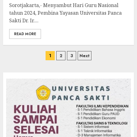
Sorotjakarta,- Menyambut Hari Guru Nasional
tahun 2024, Pembina Yayasan Universitas Panca
Sakti Dr. Ir....
READ MORE
Paginasi
1
2
3
Next
pos