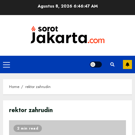
Skip
Agustus 8, 2026
6:46:48 AM
to
content
Primary
Menu
Home
rektor zahrudin
rektor zahrudin
2 min read