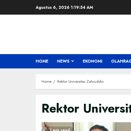
Skip
Agustus 6, 2026
1:19:55 AM
to
content
HOME
NEWS
EKONOMI
OLAHRA
Home
Rektor Universitas Zahruddin
Rektor Universi
2 min read