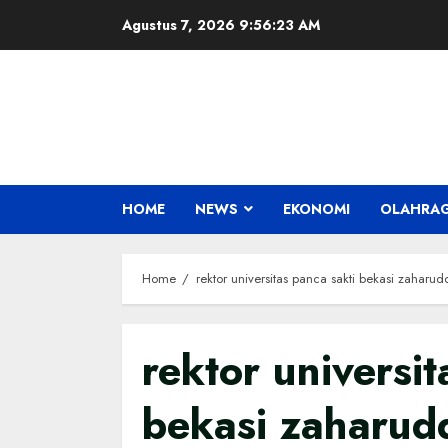
Skip
Agustus 7, 2026
9:56:24 AM
to
content
HOME
NEWS
EKONOMI
OLAHRA
Home
rektor universitas panca sakti bekasi zaharud
rektor universit
bekasi zaharud