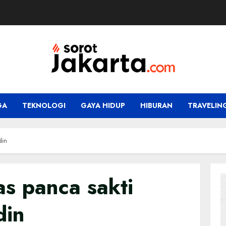
GA
TEKNOLOGI
GAYA HIDUP
HIBURAN
TRAVELIN
din
as panca sakti
din