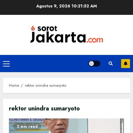
Skip
Agustus 9, 2026
10:21:52 AM
to
content
Primary
Menu
Home
rektor unindra sumaryoto
rektor unindra sumaryoto
2 min read