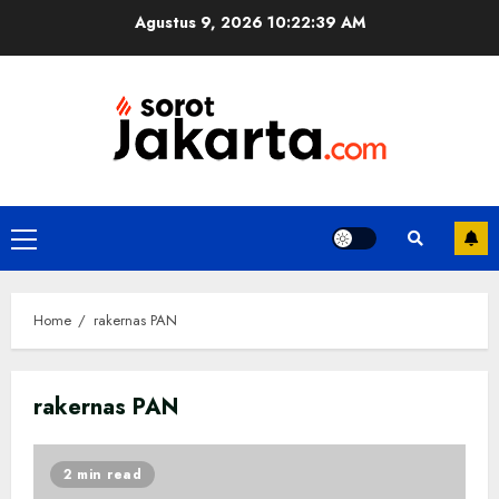
Skip
Agustus 9, 2026
10:22:40 AM
to
content
Primary
Menu
Home
rakernas PAN
rakernas PAN
2 min read