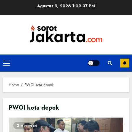
Skip
Agustus 9, 2026
1:09:37 PM
to
content
Primary
Menu
Home
PWOI kota depok
PWOI kota depok
2 min read