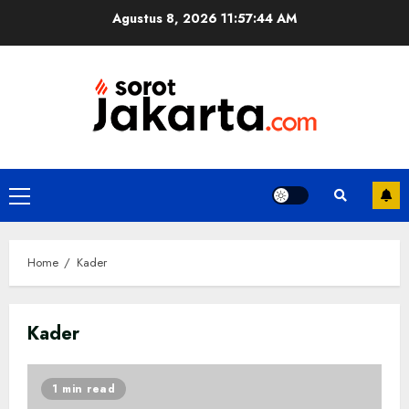
Skip
Agustus 8, 2026
11:57:45 AM
to
content
Primary
Menu
Home
Kader
Kader
1 min read