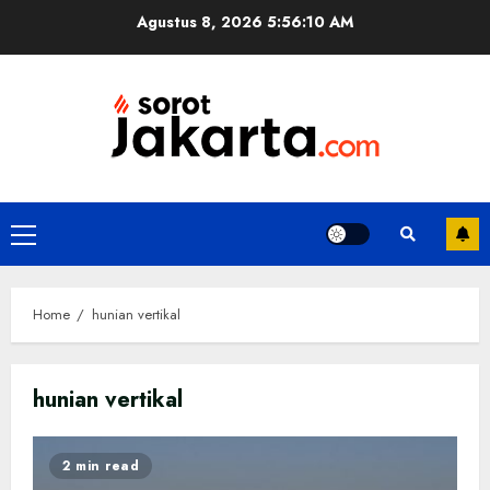
Skip
Agustus 8, 2026
5:56:10 AM
to
content
Primary
Menu
Home
hunian vertikal
hunian vertikal
2 min read