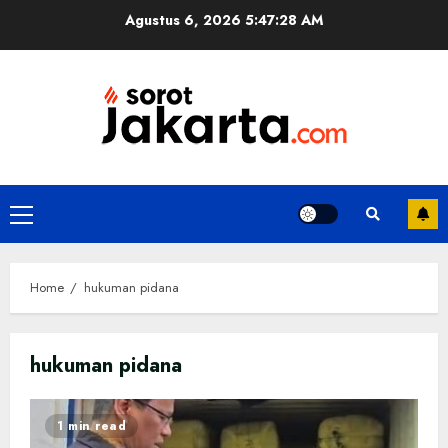
Skip
Agustus 6, 2026
5:47:29 AM
to
content
Primary
Menu
Home
hukuman pidana
hukuman pidana
1 min read