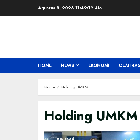
Skip
Agustus 8, 2026
11:49:20 AM
to
content
HOME
NEWS
EKONOMI
OLAHRA
Home
Holding UMKM
Holding UMKM
1 min read