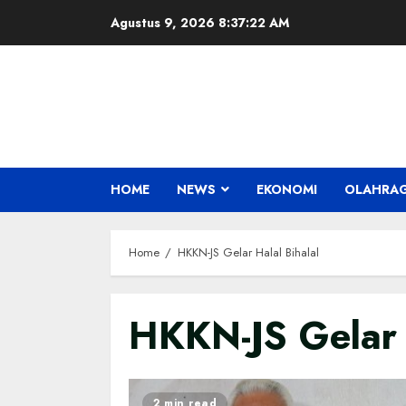
Skip
Agustus 9, 2026
8:37:22 AM
to
content
HOME
NEWS
EKONOMI
OLAHRA
Home
HKKN-JS Gelar Halal Bihalal
HKKN-JS Gelar 
2 min read