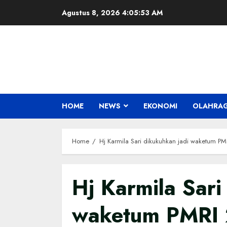
Skip
Agustus 8, 2026
4:05:53 AM
to
content
HOME
NEWS
EKONOMI
OLAHRA
Home
Hj Karmila Sari dikukuhkan jadi waketum PM
Hj Karmila Sari
waketum PMRI 