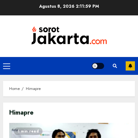
Skip
Agustus 8, 2026
2:11:59 PM
to
content
Primary
Menu
Home
Himapre
Himapre
1 min read