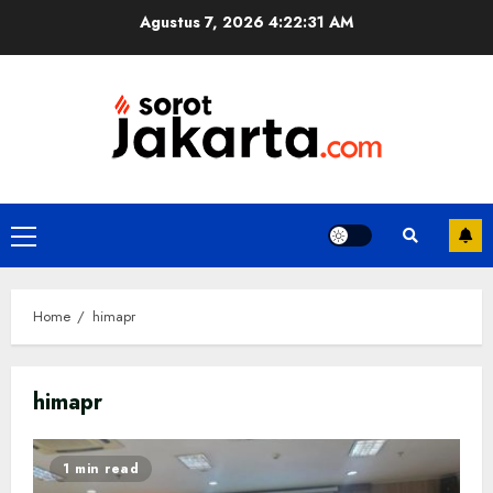
Skip
Agustus 7, 2026
4:22:31 AM
to
content
Primary
Menu
Home
himapr
himapr
1 min read