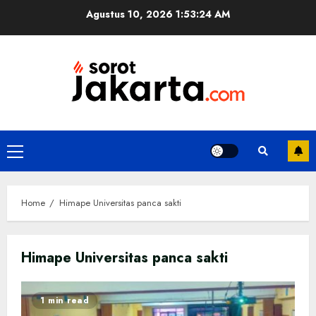
Skip
Agustus 10, 2026
1:53:25 AM
to
content
Primary
Menu
Home
Himape Universitas panca sakti
Himape Universitas panca sakti
1 min read