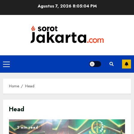
Skip
Agustus 7, 2026
8:05:04 PM
to
content
Primary
Menu
Home
Head
Head
2 min read