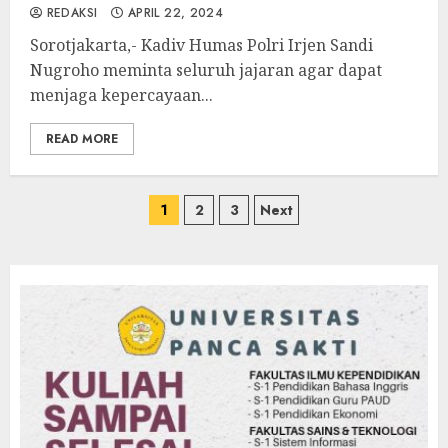
REDAKSI
APRIL 22, 2024
Sorotjakarta,- Kadiv Humas Polri Irjen Sandi
Nugroho meminta seluruh jajaran agar dapat
menjaga kepercayaan...
READ MORE
Paginasi
1
2
3
Next
pos