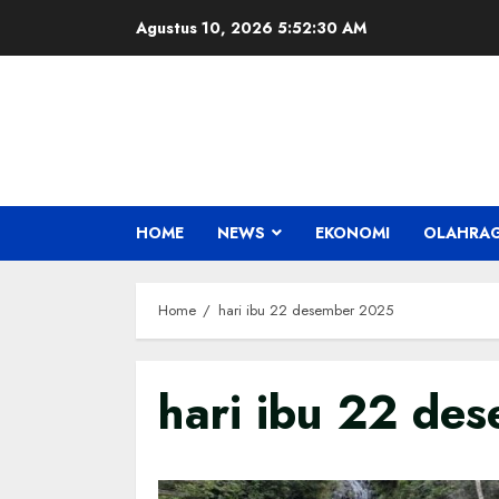
Skip
Agustus 10, 2026
5:52:31 AM
to
content
HOME
NEWS
EKONOMI
OLAHRA
Home
hari ibu 22 desember 2025
hari ibu 22 de