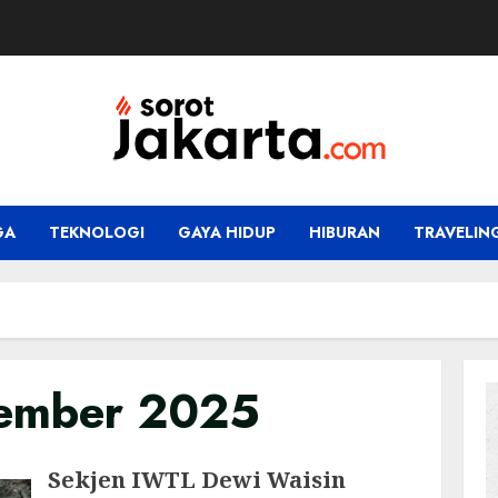
GA
TEKNOLOGI
GAYA HIDUP
HIBURAN
TRAVELIN
sember 2025
Sekjen IWTL Dewi Waisin