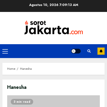
Skip
Agustus 10, 2026
7:09:14 AM
to
content
Primary
Menu
Home
Hanesha
Hanesha
3 min read