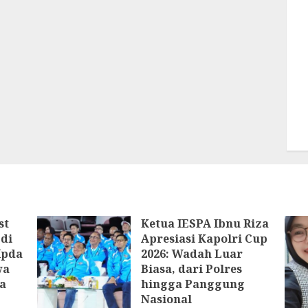
st
Ketua IESPA Ibnu Riza
di
Apresiasi Kapolri Cup
Ipda
2026: Wadah Luar
wa
Biasa, dari Polres
a
hingga Panggung
Nasional