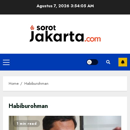
Skip
Agustus 7, 2026
3:54:05 AM
to
content
Primary
Menu
Home
Habiburohman
Habiburohman
1 min read