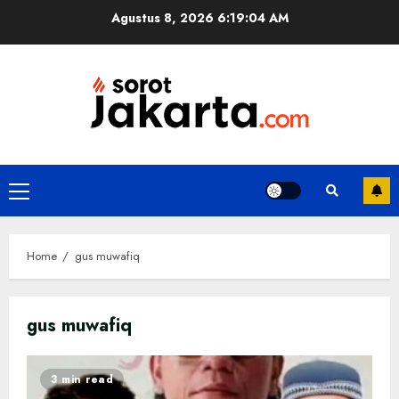
Skip
Agustus 8, 2026
6:19:04 AM
to
content
Primary
Menu
Home
gus muwafiq
gus muwafiq
3 min read