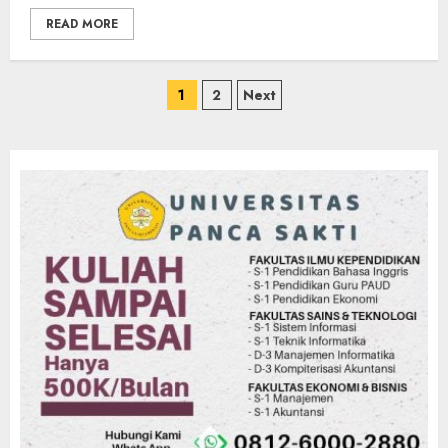
READ MORE
Paginasi
1
2
Next
pos