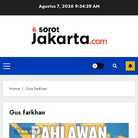
Skip
Agustus 7, 2026
9:34:29 AM
to
content
Primary
Menu
Home
Gus farkhan
Gus farkhan
2 min read