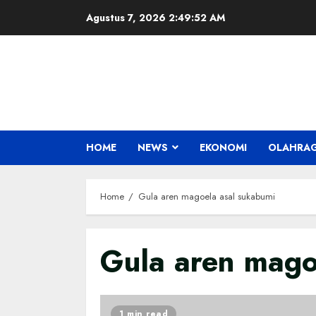
Skip
Agustus 7, 2026
2:49:52 AM
to
content
HOME
NEWS
EKONOMI
OLAHRA
Home
Gula aren magoela asal sukabumi
Gula aren mago
1 min read