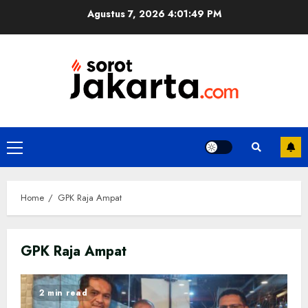
Skip
Agustus 7, 2026
4:01:50 PM
to
content
Primary
Menu
Home
GPK Raja Ampat
GPK Raja Ampat
2 min read