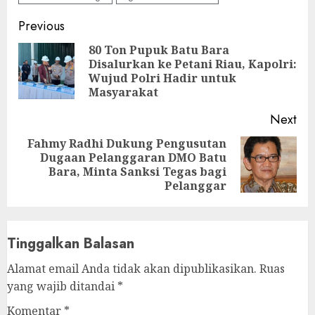
Continue
Previous
Reading
80 Ton Pupuk Batu Bara
Disalurkan ke Petani Riau, Kapolri:
Pre
Wujud Polri Hadir untuk
pos
Masyarakat
Next
Fahmy Radhi Dukung Pengusutan
Dugaan Pelanggaran DMO Batu
Next
Bara, Minta Sanksi Tegas bagi
post:
Pelanggar
Tinggalkan Balasan
Alamat email Anda tidak akan dipublikasikan.
Ruas
yang wajib ditandai
*
Komentar
*