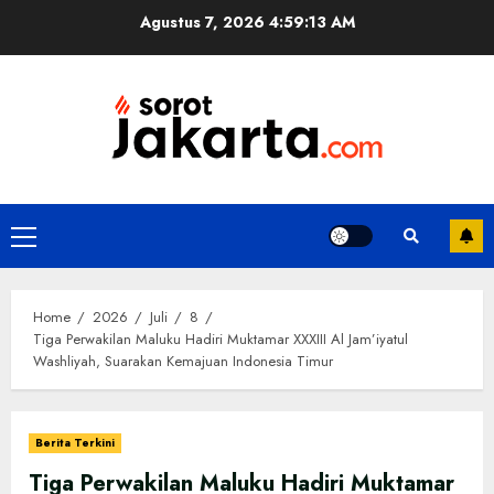
Skip
Agustus 7, 2026
4:59:14 AM
to
content
Primary
Menu
Home
2026
Juli
8
Tiga Perwakilan Maluku Hadiri Muktamar XXXIII Al Jam’iyatul
Washliyah, Suarakan Kemajuan Indonesia Timur
Berita Terkini
Tiga Perwakilan Maluku Hadiri Muktamar