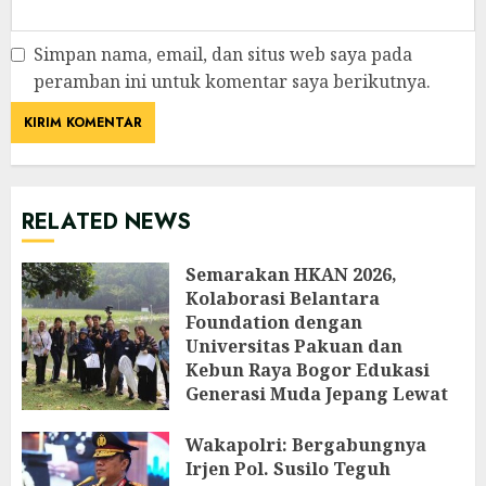
Simpan nama, email, dan situs web saya pada
peramban ini untuk komentar saya berikutnya.
RELATED NEWS
Semarakan HKAN 2026,
Kolaborasi Belantara
Foundation dengan
Universitas Pakuan dan
Kebun Raya Bogor Edukasi
Generasi Muda Jepang Lewat
Pendataan Fauna-Flora di
Kebun Raya Bogor
Wakapolri: Bergabungnya
Irjen Pol. Susilo Teguh
AGUSTUS 3, 2026