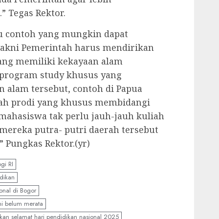
” Tegas Rektor.
atu contoh yang mungkin dapat
akni Pemerintah harus mendirikan
yang memiliki kekayaan alam
program study khusus yang
 alam tersebut, contoh di Papua
lah prodi yang khusus membidangi
mahasiswa tak perlu jauh-jauh kuliah
 mereka putra- putri daerah tersebut
Pungkas Rektor.(yr)
gi RI
dikan
onal di Bogor
ni belum merata
pkan selamat hari pendidikan nasional 2025