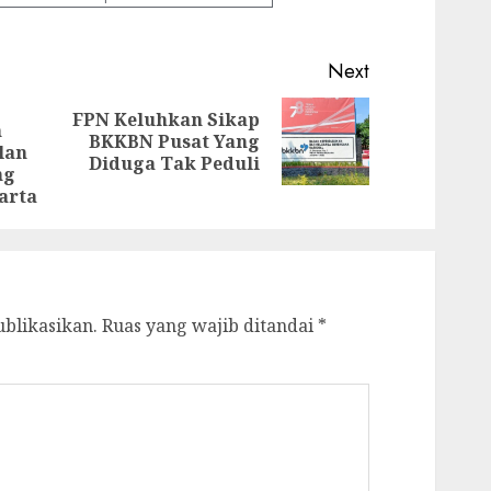
Next
FPN Keluhkan Sikap
n
Next
BKKBN Pusat Yang
Previous
lan
post:
Diduga Tak Peduli
post:
ng
arta
ublikasikan.
Ruas yang wajib ditandai
*