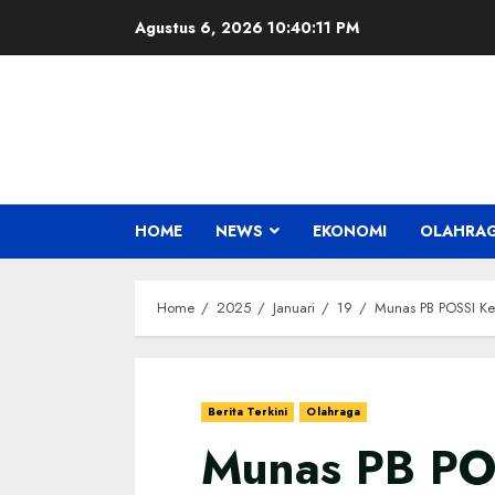
Skip
Agustus 6, 2026
10:40:12 PM
to
content
HOME
NEWS
EKONOMI
OLAHRA
Home
2025
Januari
19
Munas PB POSSI Ke
Berita Terkini
Olahraga
Munas PB PO