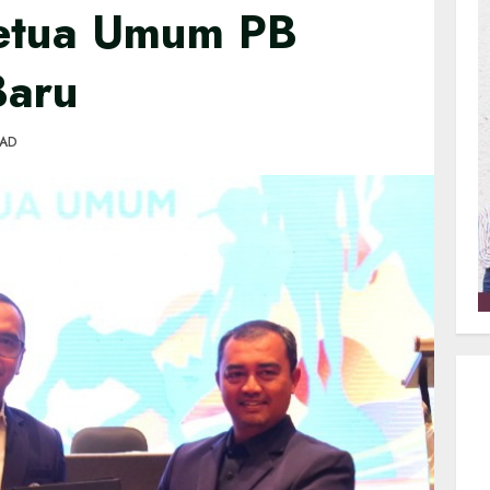
etua Umum PB
Baru
EAD