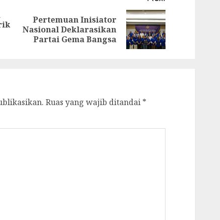
h
Pertemuan Inisiator
rik
Previous
Next
Nasional Deklarasikan
post:
post:
Partai Gema Bangsa
ublikasikan.
Ruas yang wajib ditandai
*