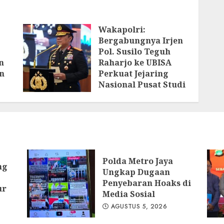
Wakapolri:
Bergabungnya Irjen
Pol. Susilo Teguh
n
Raharjo ke UBISA
n
Perkuat Jejaring
Nasional Pusat Studi
Kepolisian
AGUSTUS 3, 2026
ya
Polda Metro Jaya
ng
Ungkap Dugaan
Penyebaran Hoaks di
ur
Media Sosial
AGUSTUS 5, 2026