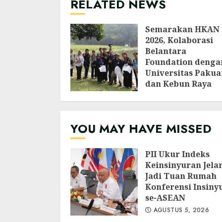
RELATED NEWS
Semarakan HKAN
2026, Kolaborasi
Belantara
Foundation denga
Universitas Pakua
dan Kebun Raya
Bogor Edukasi
Generasi Muda
Jepang Lewat
YOU MAY HAVE MISSED
Pendataan Fauna-
Flora di Kebun Ra
Bogor
PII Ukur Indeks
AGUSTUS 3, 2026
Keinsinyuran Jela
Jadi Tuan Rumah
Konferensi Insiny
se-ASEAN
AGUSTUS 5, 2026