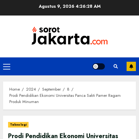
Skip
Agustus 9, 2026
4:26:29 AM
to
content
Primary
Menu
Home
2024
September
8
Prodi Pendidikan Ekonomi Universitas Panca Sakti Pamer Ragam
Produk Minuman
Teknologi
Prodi Pendidikan Ekonomi Universitas