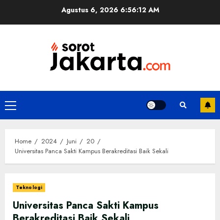
Skip
Agustus 6, 2026
6:56:12 AM
to
content
Primary
Menu
Home
2024
Juni
20
Universitas Panca Sakti Kampus Berakreditasi Baik Sekali
Teknologi
Universitas Panca Sakti Kampus
Berakreditasi Baik Sekali