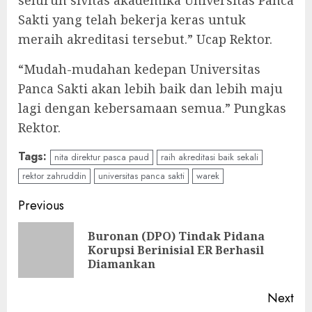
seluruh sivitas akademika Universitas Panca
Sakti yang telah bekerja keras untuk
meraih akreditasi tersebut.” Ucap Rektor.
“Mudah-mudahan kedepan Universitas
Panca Sakti akan lebih baik dan lebih maju
lagi dengan kebersamaan semua.” Pungkas
Rektor.
Tags:
nita direktur pasca paud
raih akreditasi baik sekali
rektor zahruddin
universitas panca sakti
warek
Continue
Previous
Reading
Buronan (DPO) Tindak Pidana
Pre
Korupsi Berinisial ER Berhasil
pos
Diamankan
Next