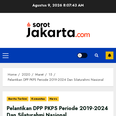
Skip
Agustus 9, 2026
8:07:43 AM
to
content
Primary
Menu
Home
2020
Maret
15
Pelantikan DPP PKPS Periode 2019-2024 Dan Silaturahmi Nasional
Berita Terkini
Komunitas
News
Pelantikan DPP PKPS Periode 2019-2024
Dan Silaturahmi Nasional