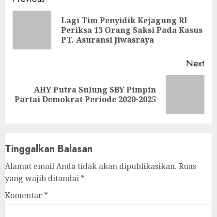
Continue
Reading
Lagi Tim Penyidik Kejagung RI
Pre
Periksa 13 Orang Saksi Pada Kasus
pos
PT. Asuransi Jiwasraya
Next
AHY Putra Sulung SBY Pimpin
Next
Partai Demokrat Periode 2020-2025
post:
Tinggalkan Balasan
Alamat email Anda tidak akan dipublikasikan.
Ruas
yang wajib ditandai
*
Komentar
*