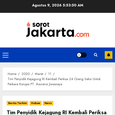
Skip
Agustus 9, 2026
5:53:50 AM
to
content
Primary
Menu
Home
2020
Maret
11
Tim Penyidik Kejagung RI Kembali Periksa 24 Orang Saksi Untuk
Perkara Korupsi PT. Asuransi Jiwasraya
Berita Terkini
Hukum
News
Tim Penyidik Kejagung RI Kembali Periksa