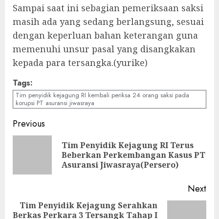
Sampai saat ini sebagian pemeriksaan saksi
masih ada yang sedang berlangsung, sesuai
dengan keperluan bahan keterangan guna
memenuhi unsur pasal yang disangkakan
kepada para tersangka.(yurike)
Tags:
Tim penyidik kejagung RI kembali periksa 24 orang saksi pada
korupsi PT asuransi jiwasraya
Continue
Previous
Reading
Tim Penyidik Kejagung RI Terus
Pre
Beberkan Perkembangan Kasus PT
pos
Asuransi Jiwasraya(Persero)
Next
Tim Penyidik Kejagung Serahkan
Berkas Perkara 3 Tersangk Tahap I
Next