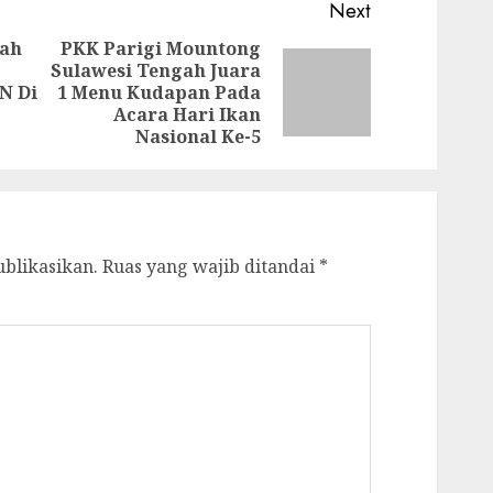
Next
ah
PKK Parigi Mountong
Sulawesi Tengah Juara
Previous
Next
N Di
1 Menu Kudapan Pada
post:
post:
Acara Hari Ikan
Nasional Ke-5
ublikasikan.
Ruas yang wajib ditandai
*