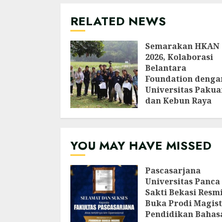
RELATED NEWS
Semarakan HKAN
2026, Kolaborasi
Belantara
Foundation denga
Universitas Pakua
dan Kebun Raya
Bogor Edukasi
Generasi Muda
Jepang Lewat
YOU MAY HAVE MISSED
Pendataan Fauna-
Flora di Kebun Ra
Bogor
Pascasarjana
AGUSTUS 3, 2026
Universitas Panca
Sakti Bekasi Resm
Buka Prodi Magist
Pendidikan Bahas