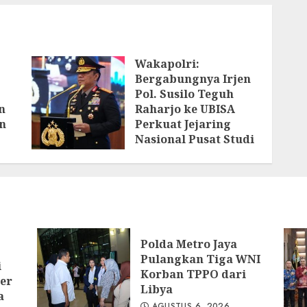
Wakapolri:
Bergabungnya Irjen
Pol. Susilo Teguh
n
Raharjo ke UBISA
n
Perkuat Jejaring
Nasional Pusat Studi
Kepolisian
AGUSTUS 3, 2026
ya
Polda Metro Jaya
Pulangkan Tiga WNI
i
Korban TPPO dari
er
Libya
a
AGUSTUS 6, 2026