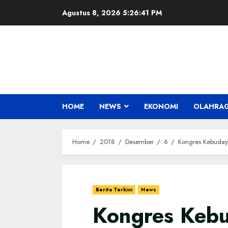
Skip
Agustus 8, 2026
5:26:41 PM
to
content
HOME
NEWS
EKONOMI
OLAHRA
Home
2018
Desember
6
Kongres Kebuday
Berita Terkini
News
Kongres Keb