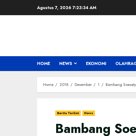
Skip
Agustus 7, 2026
7:23:35 AM
to
content
HOME
NEWS
EKONOMI
OLAHRA
Home
2018
Desember
1
Bambang Soesaty
Berita Terkini
News
Bambang Soe