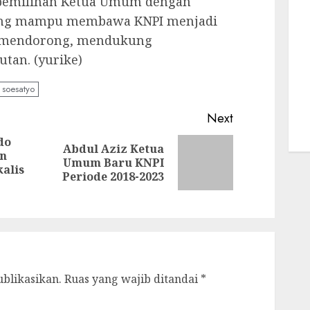
pemilihan Ketua Umum dengan
ang mampu membawa KNPI menjadi
 mendorong, mendukung
tan. (yurike)
 soesatyo
Next
do
Abdul Aziz Ketua
an
Next
Umum Baru KNPI
Previous
kalis
post:
Periode 2018-2023
post:
ublikasikan.
Ruas yang wajib ditandai
*