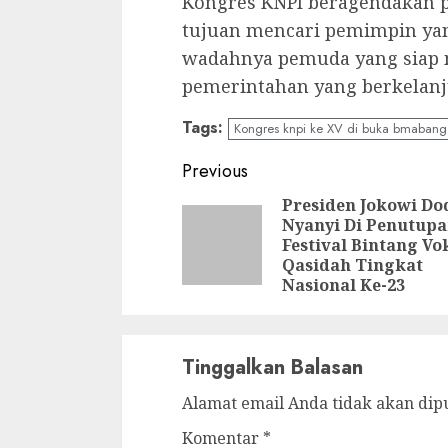
Kongres KNPI beragendakan 
tujuan mencari pemimpin y
wadahnya pemuda yang siap
pemerintahan yang berkelanju
Tags:
Kongres knpi ke XV di buka bmabang
Continue
Previous
Reading
Presiden Jokowi Do
Nyanyi Di Penutup
Festival Bintang Vo
Qasidah Tingkat
Nasional Ke-23
Tinggalkan Balasan
Alamat email Anda tidak akan dip
Komentar
*