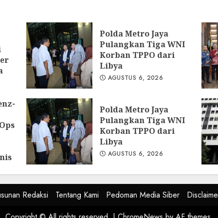
ya
Polda Metro Jaya
Pulangkan Tiga WNI
i
Korban TPPO dari
er
Libya
a
AGUSTUS 6, 2026
enz-
Polda Metro Jaya
Pulangkan Tiga WNI
 Ops
Korban TPPO dari
Libya
AGUSTUS 6, 2026
nis
kat
usunan Redaksi
Tentang Kami
Pedoman Media Siber
Disclaime
Copyright © All rights reserved.
|
ChromeNews
by AF themes.