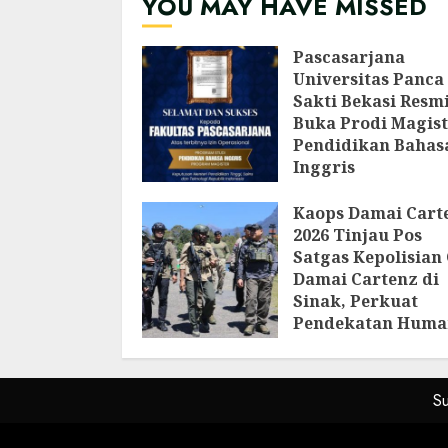
YOU MAY HAVE MISSED
Pendataan Fauna-
Flora di Kebun Ra
Bogor
Pascasarjana
AGUSTUS 3, 2026
Universitas Panca
Sakti Bekasi Resm
Buka Prodi Magist
Pendidikan Bahas
Inggris
AGUSTUS 6, 2026
Kaops Damai Cart
2026 Tinjau Pos
Satgas Kepolisian
Damai Cartenz di
Sinak, Perkuat
Pendekatan Huma
Bersama Masyara
AGUSTUS 6, 2026
S