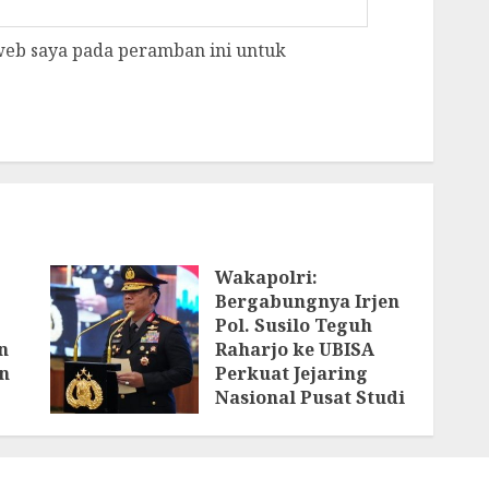
 web saya pada peramban ini untuk
Wakapolri:
Bergabungnya Irjen
Pol. Susilo Teguh
n
Raharjo ke UBISA
n
Perkuat Jejaring
Nasional Pusat Studi
Kepolisian
AGUSTUS 3, 2026